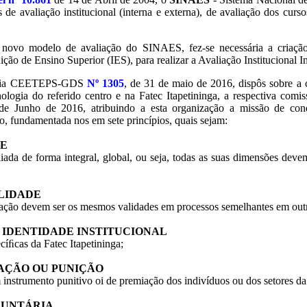
 de avaliação institucional (interna e externa), de avaliação dos cur
se novo modelo de avaliação do SINAES, fez-se necessária a cria
ção de Ensino Superior (IES), para realizar a Avaliação Institucional I
taria CEETEPS-GDS
Nº 1305
, de 31 de maio de 2016, dispôs sobre a 
logia do referido centro e na Fatec Itapetininga, a respectiva comissã
e Junho de 2016, atribuindo a esta organização a missão de cond
o, fundamentada nos em sete princípios, quais sejam:
DE
liada de forma integral, global, ou seja, todas as suas dimensões deve
BILIDADE
iação devem ser os mesmos validades em processos semelhantes em out
TO À IDENTIDADE INSTITUCIONAL
ecíﬁcas da Fatec Itapetininga;
EMIAÇÃO OU PUNIÇÃO
 instrumento punitivo oi de premiação dos indivíduos ou dos setores da e
OLUNTÁRIA