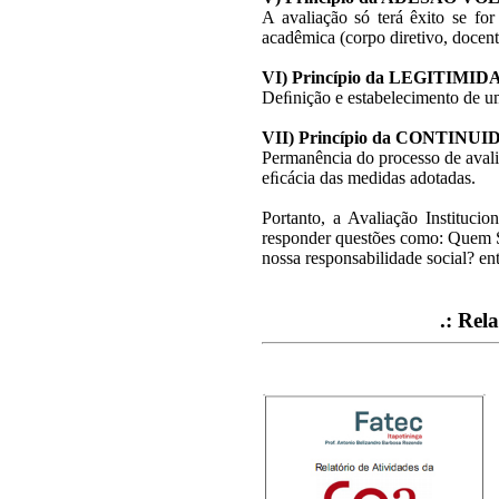
A avaliação só terá êxito se fo
acadêmica (corpo diretivo, docent
|||
VI) Princípio da LEGITIMI
Deﬁnição e estabelecimento de u
|||
VII) Princípio da CONTINU
Permanência do processo de aval
eﬁcácia das medidas adotadas.
Portanto, a Avaliação Instituci
responder questões como: Quem S
nossa responsabilidade social? ent
||||||
||||||
.:
Rela