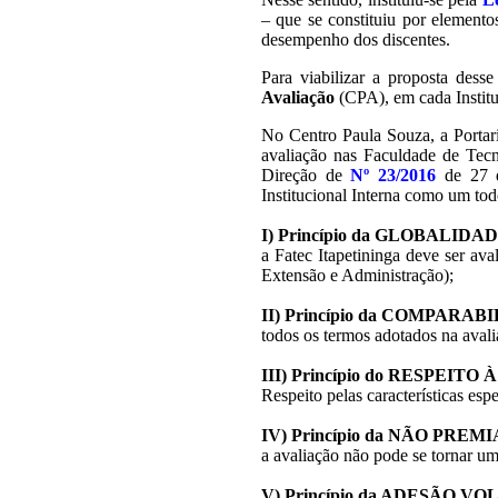
– que se constituiu por elementos
desempenho dos discentes.
Para viabilizar a proposta des
Avaliação
(CPA), em cada Institui
No Centro Paula Souza, a Por
avaliação nas Faculdade de Tecno
Direção de
Nº 23/2016
de 27 d
Institucional Interna como um tod
I) Princípio da GLOBALIDA
a Fatec Itapetininga deve ser ava
Extensão e Administração);
|||
II) Princípio da COMPARA
todos os termos adotados na aval
|||
III) Princípio do RESPEI
Respeito pelas características esp
|||
IV) Princípio da NÃO PR
a avaliação não pode se tornar um
|||
V) Princípio da ADESÃO V