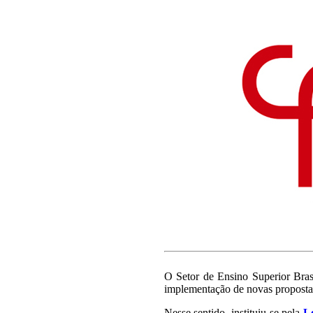
||
||
O Setor de Ensino Superior Bras
implementação de novas propostas
Nesse sentido, instituiu-se pela
Le