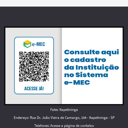
Fatec Itapetininga
Endereço: Rua Dr. João Vieira de Camargo, 104 - Itapetininga - SP
Telefones:
Acesse a página de contatos