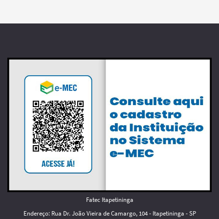
Fatec Itapetininga
Endereço: Rua Dr. João Vieira de Camargo, 104 - Itapetininga - SP